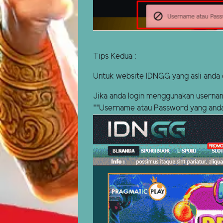
Tips Kedua :
Untuk website IDNGG yang asli anda 
Jika anda login menggunakan userna
""Username atau Password yang anda