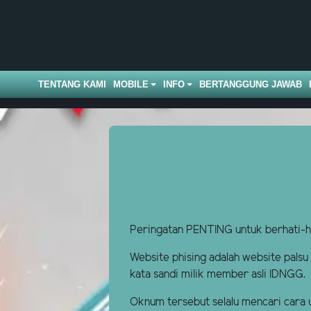
TENTANG KAMI
MOBILE
INFO
BERTANGGUNG JAWAB
Peringatan PENTING untuk berhati-h
Website phising adalah website pals
kata sandi milik member asli IDNGG.
Oknum tersebut selalu mencari cara