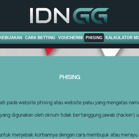
KEBIJAKAN
CARA BETTING
VOUCHER88
PHISING
KALKULATOR MI
PHISING
ati pada website phising atau website palsu yang mengatas na
u yang digunakan oleh oknum tidak bertanggung jawab (hacker)
 untuk menjebak korbannya dengan cara membujuk atau merayu 