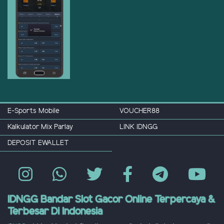
E-Sports Mobile
VOUCHER88
Kalkulator Mix Parlay
LINK IDNGG
DEPOSIT EWALLET
IDNGG Bandar Slot Gacor Online Terpercaya &
Terbesar Di Indonesia