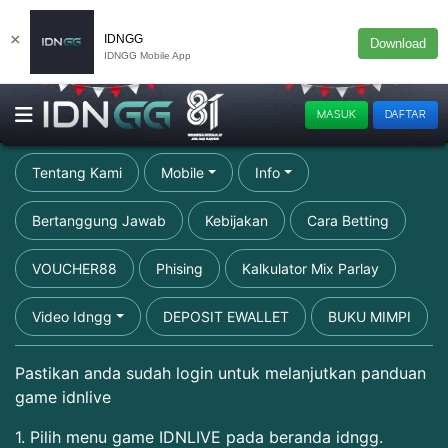
×
IDNGG
Download
IDNGG Mobile App
MASUK
DAFTAR
Tentang Kami
Mobile
Info
Bertanggung Jawab
Kebijakan
Cara Betting
VOUCHER88
Phising
Kalkulator Mix Parlay
Video Idngg
DEPOSIT EWALLET
BUKU MIMPI
Pastikan anda sudah login untuk melanjutkan panduan
game idnlive
1. Pilih menu game IDNLIVE pada beranda idngg.