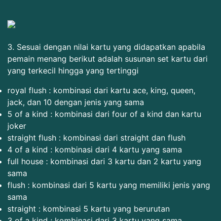
3. Sesuai dengan nilai kartu yang didapatkan apabila
pemain menang berikut adalah susunan set kartu dari
yang terkecil hingga yang tertinggi
royal flush : kombinasi dari kartu ace, king, queen,
jack, dan 10 dengan jenis yang sama
5 of a kind : kombinasi dari four of a kind dan kartu
joker
straight flush : kombinasi dari straight dan flush
4 of a kind : kombinasi dari 4 kartu yang sama
full house : kombinasi dari 3 kartu dan 2 kartu yang
sama
flush : kombinasi dari 5 kartu yang memiliki jenis yang
sama
straight : kombinasi 5 kartu yang berurutan
3 of a kind : kombinasi dari 3 kartu yang sama